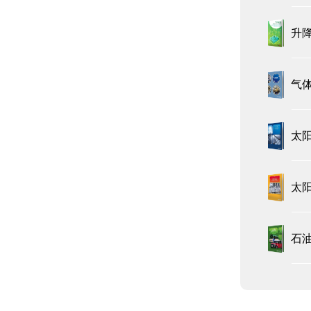
升
气
太
太
石