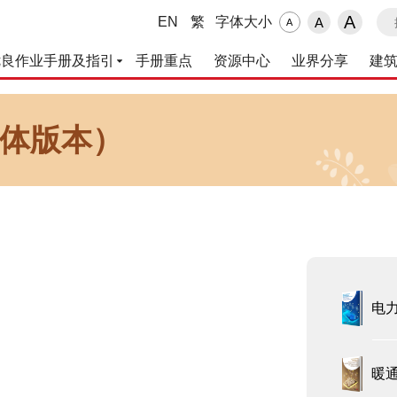
搜
A
EN
繁
字体大小
A
A
优良作业手册及指引
手册重点
资源中心
业界分享
建
体版本）
电
暖