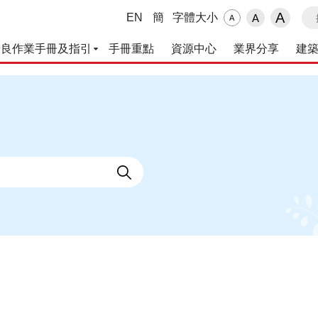
搜
A
EN
簡
字體大小
A
A
優良作業手冊及指引
手冊重點
資源中心
業界分享
建