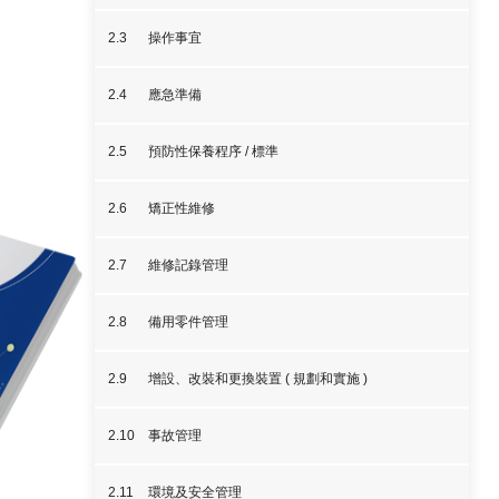
2.3
操作事宜
2.4
應急準備
2.5
預防性保養程序 / 標準
2.6
矯正性維修
2.7
維修記錄管理
2.8
備用零件管理
2.9
增設、改裝和更換裝置 ( 規劃和實施 )
2.10
事故管理
2.11
環境及安全管理