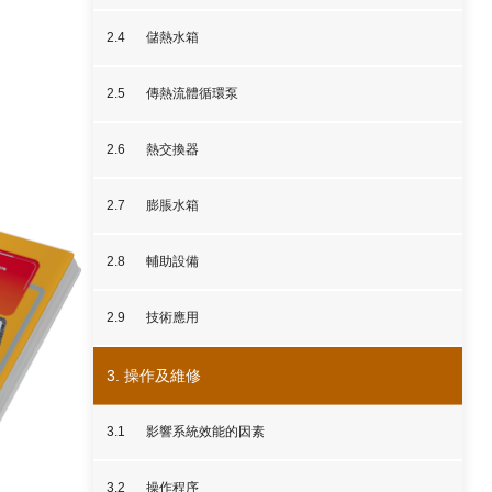
2.4
儲熱水箱
2.5
傳熱流體循環泵
2.6
熱交換器
2.7
膨脹水箱
2.8
輔助設備
2.9
技術應用
3. 操作及維修
3.1
影響系統效能的因素
3.2
操作程序