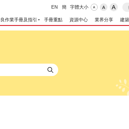
搜
A
EN
簡
字體大小
A
A
優良作業手冊及指引
手冊重點
資源中心
業界分享
建