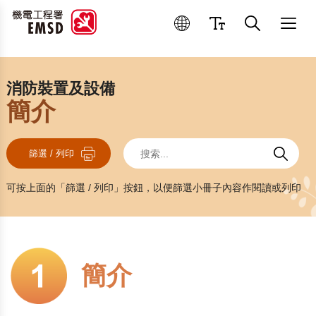
優良操作和維修作業
消防裝置及設備
簡介
搜索
搜索
搜索
篩選 / 列印
可按上面的「篩選 / 列印」按鈕，以便篩選小冊子內容作閱讀或列印
簡介